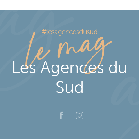
ag
le mag
#lesagencesdusud
Les Agences du
Sud